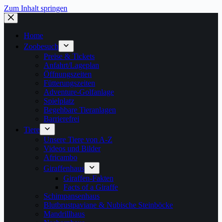
Zum Inhalt springen
Home
Zoobesuch
Preise & Tickets
Anfahrt/Lageplan
Öffnungszeiten
Fütterungszeiten
Adventure-Golfanlage
Spielplatz
Begehbare Tieranlagen
Barrierefrei
Tiere
Unsere Tiere von A-Z
Videos und Bilder
Africambo
Giraffenhaus
Giraffen-Fakten
Facts of a Giraffe
Schimpansenhaus
Blutbrustpaviane & Nubische Steinböcke
Mandrillhaus