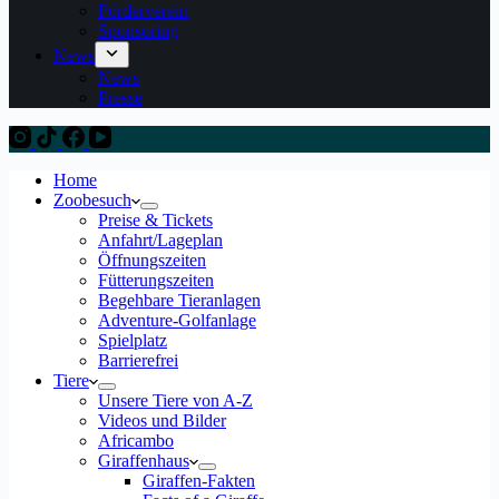
Förderverein
Sponsoring
News
News
Presse
Home
Zoobesuch
Preise & Tickets
Anfahrt/Lageplan
Öffnungszeiten
Fütterungszeiten
Begehbare Tieranlagen
Adventure-Golfanlage
Spielplatz
Barrierefrei
Tiere
Unsere Tiere von A-Z
Videos und Bilder
Africambo
Giraffenhaus
Giraffen-Fakten