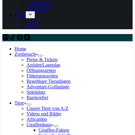
Förderverein
Sponsoring
News
News
Presse
Home
Zoobesuch
Preise & Tickets
Anfahrt/Lageplan
Öffnungszeiten
Fütterungszeiten
Begehbare Tieranlagen
Adventure-Golfanlage
Spielplatz
Barrierefrei
Tiere
Unsere Tiere von A-Z
Videos und Bilder
Africambo
Giraffenhaus
Giraffen-Fakten