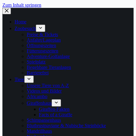
Zum Inhalt springen
Home
Zoobesuch
Preise & Tickets
Anfahrt/Lageplan
Öffnungszeiten
Fütterungszeiten
Adventure-Golfanlage
Spielplatz
Begehbare Tieranlagen
Barrierefrei
Tiere
Unsere Tiere von A-Z
Videos und Bilder
Africambo
Giraffenhaus
Giraffen-Fakten
Facts of a Giraffe
Schimpansenhaus
Blutbrustpaviane & Nubische Steinböcke
Mandrillhaus