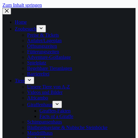
Zum Inhalt springen
Home
Zoobesuch
Preise & Tickets
Anfahrt/Lageplan
Öffnungszeiten
Fütterungszeiten
Adventure-Golfanlage
Spielplatz
Begehbare Tieranlagen
Barrierefrei
Tiere
Unsere Tiere von A-Z
Videos und Bilder
Africambo
Giraffenhaus
Giraffen-Fakten
Facts of a Giraffe
Schimpansenhaus
Blutbrustpaviane & Nubische Steinböcke
Mandrillhaus