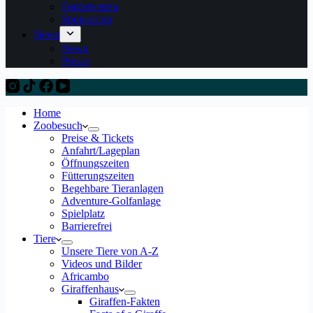
Förderverein
Sponsoring
News
News
Presse
Home
Zoobesuch
Preise & Tickets
Anfahrt/Lageplan
Öffnungszeiten
Fütterungszeiten
Begehbare Tieranlagen
Adventure-Golfanlage
Spielplatz
Barrierefrei
Tiere
Unsere Tiere von A-Z
Videos und Bilder
Africambo
Giraffenhaus
Giraffen-Fakten