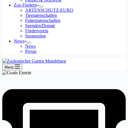
Zoo Fördern
ARTENSCHUTZ-EURO
Tierpatenschaften
Futterpatenschaften
Spenden/Donate
Förderverein
Sponsoring
News
News
Presse
Menü