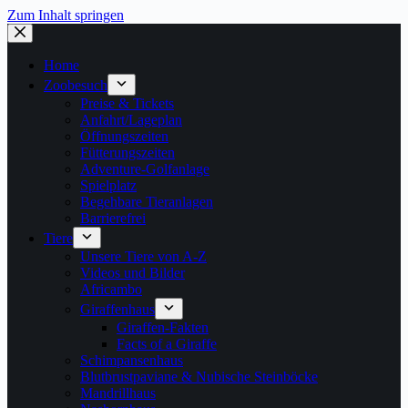
Zum Inhalt springen
Home
Zoobesuch
Preise & Tickets
Anfahrt/Lageplan
Öffnungszeiten
Fütterungszeiten
Adventure-Golfanlage
Spielplatz
Begehbare Tieranlagen
Barrierefrei
Tiere
Unsere Tiere von A-Z
Videos und Bilder
Africambo
Giraffenhaus
Giraffen-Fakten
Facts of a Giraffe
Schimpansenhaus
Blutbrustpaviane & Nubische Steinböcke
Mandrillhaus