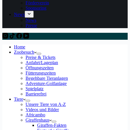
Förderverein
Sponsoring
News
News
Presse
Home
Zoobesuch
Preise & Tickets
Anfahrt/Lageplan
Öffnungszeiten
Fütterungszeiten
Begehbare Tieranlagen
Adventure-Golfanlage
Spielplatz
Barrierefrei
Tiere
Unsere Tiere von A-Z
Videos und Bilder
Africambo
Giraffenhaus
Giraffen-Fakten