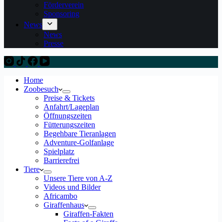
Förderverein
Sponsoring
News
News
Presse
Home
Zoobesuch
Preise & Tickets
Anfahrt/Lageplan
Öffnungszeiten
Fütterungszeiten
Begehbare Tieranlagen
Adventure-Golfanlage
Spielplatz
Barrierefrei
Tiere
Unsere Tiere von A-Z
Videos und Bilder
Africambo
Giraffenhaus
Giraffen-Fakten