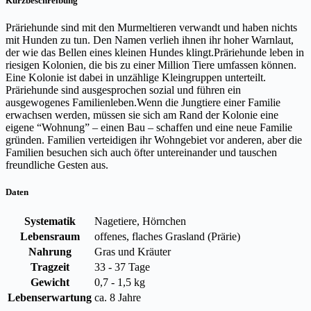
Kurzbeschreibung
Präriehunde sind mit den Murmeltieren verwandt und haben nichts
mit Hunden zu tun. Den Namen verlieh ihnen ihr hoher Warnlaut,
der wie das Bellen eines kleinen Hundes klingt.Präriehunde leben in
riesigen Kolonien, die bis zu einer Million Tiere umfassen können.
Eine Kolonie ist dabei in unzählige Kleingruppen unterteilt.
Präriehunde sind ausgesprochen sozial und führen ein
ausgewogenes Familienleben.Wenn die Jungtiere einer Familie
erwachsen werden, müssen sie sich am Rand der Kolonie eine
eigene “Wohnung” – einen Bau – schaffen und eine neue Familie
gründen. Familien verteidigen ihr Wohngebiet vor anderen, aber die
Familien besuchen sich auch öfter untereinander und tauschen
freundliche Gesten aus.
Daten
Systematik
Nagetiere, Hörnchen
Lebensraum
offenes, flaches Grasland (Prärie)
Nahrung
Gras und Kräuter
Tragzeit
33 - 37 Tage
Gewicht
0,7 - 1,5 kg
Lebenserwartung
ca. 8 Jahre