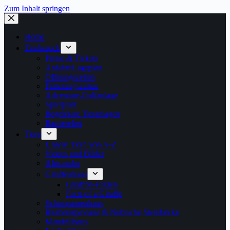
Zum Inhalt springen
Home
Zoobesuch
Preise & Tickets
Anfahrt/Lageplan
Öffnungszeiten
Fütterungszeiten
Adventure-Golfanlage
Spielplatz
Begehbare Tieranlagen
Barrierefrei
Tiere
Unsere Tiere von A-Z
Videos und Bilder
Africambo
Giraffenhaus
Giraffen-Fakten
Facts of a Giraffe
Schimpansenhaus
Blutbrustpaviane & Nubische Steinböcke
Mandrillhaus