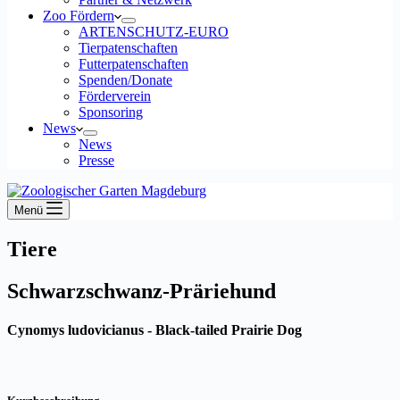
Zoo Fördern
ARTENSCHUTZ-EURO
Tierpatenschaften
Futterpatenschaften
Spenden/Donate
Förderverein
Sponsoring
News
News
Presse
Menü
Tiere
Schwarzschwanz-Präriehund
Cynomys ludovicianus - Black-tailed Prairie Dog