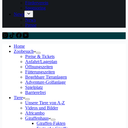
Förderverein
Sponsoring
News
News
Presse
Home
Zoobesuch
Preise & Tickets
Anfahrt/Lageplan
Öffnungszeiten
Fütterungszeiten
Begehbare Tieranlagen
Adventure-Golfanlage
Spielplatz
Barrierefrei
Tiere
Unsere Tiere von A-Z
Videos und Bilder
Africambo
Giraffenhaus
Giraffen-Fakten