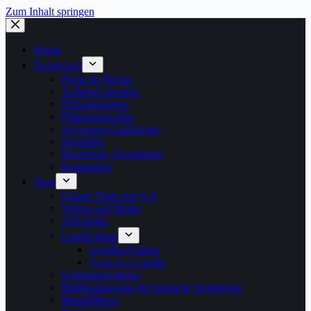
Zum Inhalt springen
Home
Zoobesuch
Preise & Tickets
Anfahrt/Lageplan
Öffnungszeiten
Fütterungszeiten
Adventure-Golfanlage
Spielplatz
Begehbare Tieranlagen
Barrierefrei
Tiere
Unsere Tiere von A-Z
Videos und Bilder
Africambo
Giraffenhaus
Giraffen-Fakten
Facts of a Giraffe
Schimpansenhaus
Blutbrustpaviane & Nubische Steinböcke
Mandrillhaus