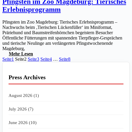
Pfingsten im Zoo Magdeburg: Tierisches
Erlebnisprogramm
Pfingsten im Zoo Magdeburg: Tierisches Erlebnisprogramm –
Nachwuchs beim ‚Tierischen Lückenfüller‘ im Miniformat,
Präriehund und Baumstreifenhörnchen begeistern Besucher
Öffentliche Fütterungen mit spannenden Tierpfleger-Gesprächen
und tierische Neulinge am verlängerten Pfingstwochenende
Magdeburg,
Mehr Lesen
Seite
1
Seite
2
Seite
3
Seite
4
…
Seite
8
Press Archives
August 2026 (1)
July 2026 (7)
June 2026 (10)