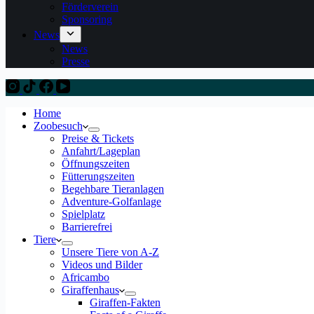
Förderverein
Sponsoring
News
News
Presse
Home
Zoobesuch
Preise & Tickets
Anfahrt/Lageplan
Öffnungszeiten
Fütterungszeiten
Begehbare Tieranlagen
Adventure-Golfanlage
Spielplatz
Barrierefrei
Tiere
Unsere Tiere von A-Z
Videos und Bilder
Africambo
Giraffenhaus
Giraffen-Fakten