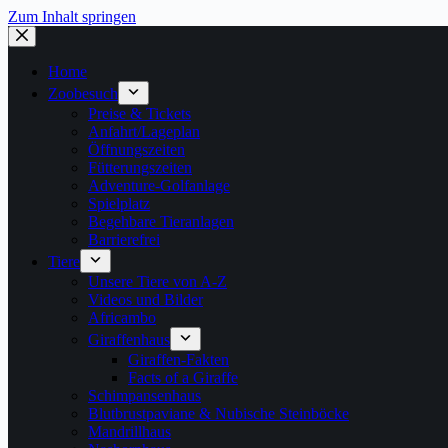
Zum Inhalt springen
Home
Zoobesuch
Preise & Tickets
Anfahrt/Lageplan
Öffnungszeiten
Fütterungszeiten
Adventure-Golfanlage
Spielplatz
Begehbare Tieranlagen
Barrierefrei
Tiere
Unsere Tiere von A-Z
Videos und Bilder
Africambo
Giraffenhaus
Giraffen-Fakten
Facts of a Giraffe
Schimpansenhaus
Blutbrustpaviane & Nubische Steinböcke
Mandrillhaus