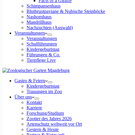
Facts of a Giraffe
Schimpansenhaus
Blutbrustpaviane & Nubische Steinböcke
Nashornhaus
Mandrillhaus
Nachzuchten (Auswahl)
Veranstaltungen
Veranstaltungen
Schulführungen
Kindergeburtstag
Führungen & Co.
Tierpflege Live
Gastro & Feiern
Kindergeburtstag
Trauungen im Zoo
Über uns
Kontakt
Karriere
Forschung/Studium
Zootier des Jahres 2026
Artenschutz weltweit vor Ort
Gestern & Heute
Partner & Netzwerk