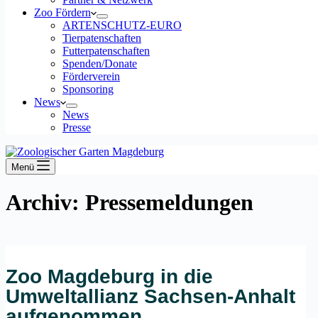
Zoo Fördern
ARTENSCHUTZ-EURO
Tierpatenschaften
Futterpatenschaften
Spenden/Donate
Förderverein
Sponsoring
News
News
Presse
Menü
Archiv: Pressemeldungen
Zoo Magdeburg in die
Umweltallianz Sachsen-Anhalt
aufgenommen