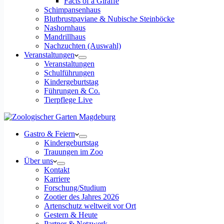
Facts of a Giraffe
Schimpansenhaus
Blutbrustpaviane & Nubische Steinböcke
Nashornhaus
Mandrillhaus
Nachzuchten (Auswahl)
Veranstaltungen
Veranstaltungen
Schulführungen
Kindergeburtstag
Führungen & Co.
Tierpflege Live
Gastro & Feiern
Kindergeburtstag
Trauungen im Zoo
Über uns
Kontakt
Karriere
Forschung/Studium
Zootier des Jahres 2026
Artenschutz weltweit vor Ort
Gestern & Heute
Partner & Netzwerk