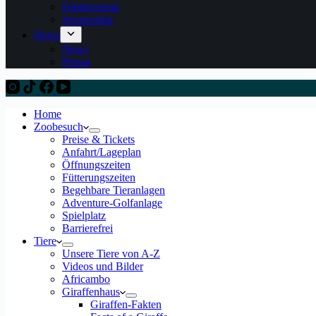
Förderverein
Sponsoring
News
News
Presse
Home
Zoobesuch
Preise & Tickets
Anfahrt/Lageplan
Öffnungszeiten
Fütterungszeiten
Begehbare Tieranlagen
Adventure-Golfanlage
Spielplatz
Barrierefrei
Tiere
Unsere Tiere von A-Z
Videos und Bilder
Africambo
Giraffenhaus
Giraffen-Fakten