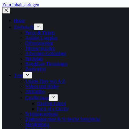
Zum Inhalt springen
Home
Zoobesuch
Preise & Tickets
Anfahrt/Lageplan
Öffnungszeiten
Fütterungszeiten
Adventure-Golfanlage
Spielplatz
Begehbare Tieranlagen
Barrierefrei
Tiere
Unsere Tiere von A-Z
Videos und Bilder
Africambo
Giraffenhaus
Giraffen-Fakten
Facts of a Giraffe
Schimpansenhaus
Blutbrustpaviane & Nubische Steinböcke
Mandrillhaus